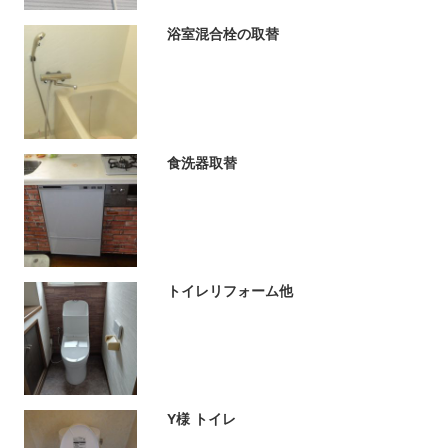
浴室混合栓の取替
食洗器取替
トイレリフォーム他
Y様 トイレ