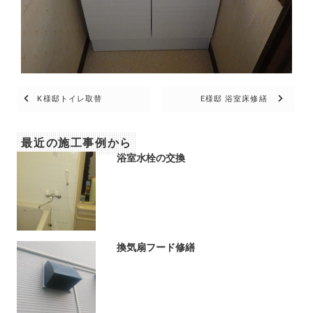
Posts
K様邸トイレ取替
E様邸 浴室床修繕
navigation
最近の施工事例から
浴室水栓の交換
換気扇フード修繕